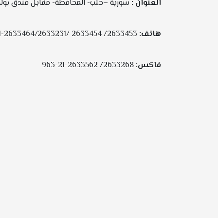
العنوان :
سورية –حلب- المحافظة- مقابل فندق بولم
هاتف:
2633453/ 2633454 /2633464/2633231-21-963
فاكس:
2633268/ 2633562-21-963